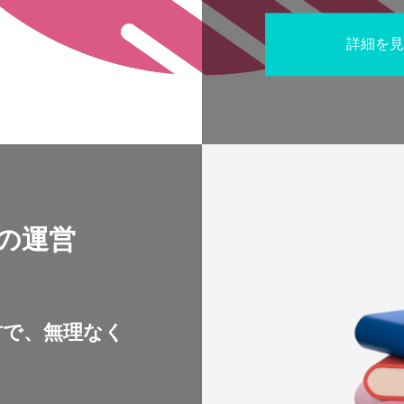
詳細を見
の運営
材で、無理なく
！